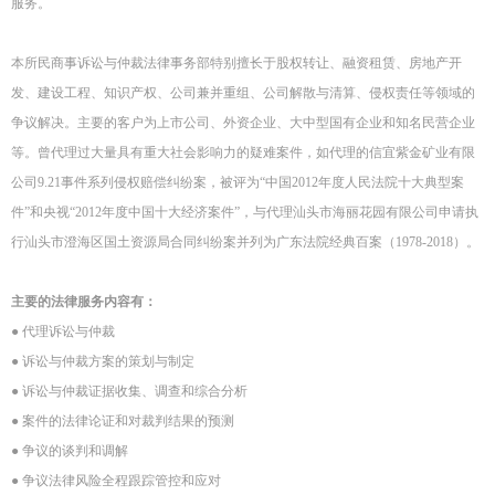
服务。
本所民商事诉讼与仲裁法律事务部特别擅长于股权转让、融资租赁、房地产开
发、建设工程、知识产权、公司兼并重组、公司解散与清算、侵权责任等领域的
争议解决。主要的客户为上市公司、外资企业、大中型国有企业和知名民营企业
等。曾代理过大量具有重大社会影响力的疑难案件，如代理的信宜紫金矿业有限
公司9.21事件系列侵权赔偿纠纷案，被评为“中国2012年度人民法院十大典型案
件”和央视“2012年度中国十大经济案件”，与代理汕头市海丽花园有限公司申请执
行汕头市澄海区国土资源局合同纠纷案并列为广东法院经典百案（1978-2018）。
主要的法律服务内容有：
● 代理诉讼与仲裁
● 诉讼与仲裁方案的策划与制定
● 诉讼与仲裁证据收集、调查和综合分析
● 案件的法律论证和对裁判结果的预测
● 争议的谈判和调解
● 争议法律风险全程跟踪管控和应对