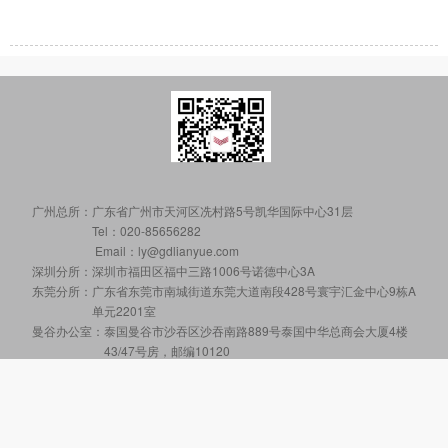
广州总所：
广东省广州市天河区冼村路5号凯华国际中心31层
Tel：020-85656282
Email：ly@gdlianyue.com
深圳分所：
深圳市福田区福中三路1006号诺德中心3A
东莞分所：
广东省东莞市南城街道东莞大道南段428号寰宇汇金中心9栋A
单元2201室
曼谷办公室：
泰国曼谷市沙吞区沙吞南路889号泰国中华总商会大厦4楼
43/47号房，邮编10120
Copyright © 2019, All rights reserved 版权所有 © 广东连越律师事务所
粤公网安备44010602014368号
粤ICP备18081482号
技术支持：
联享品牌网站建设