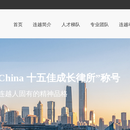
首页
连越简介
人才梯队
专业团队
连越
律所简介
连越
管理机构
党团
荣誉与资质
案例
 China 十五佳成长律所”称号
部分客户
是连越人固有的精神品格
办公环境
视频中心