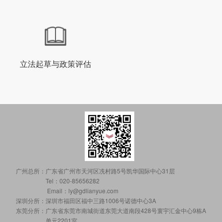
立法起草与政策评估
广州总所：
广东省广州市天河区冼村路5号凯华国际中心31层
Tel：020-85656282
Email：ly@gdlianyue.com
深圳分所：
深圳市福田区福中三路1006号诺德中心3A
东莞分所：
广东省东莞市南城街道东莞大道南段428号寰宇汇金中心9栋A
单元2201室