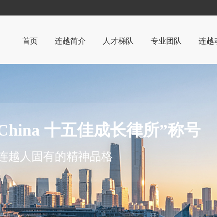
首页
连越简介
人才梯队
专业团队
连越
律所简介
连越
管理机构
党团
荣誉与资质
案例
 China 十五佳成长律所”称号
部分客户
是连越人固有的精神品格
办公环境
视频中心