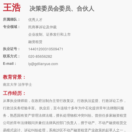
王浩
决策委员会委员、合伙人
所属梯队：
优秀人才
专业领域：
民商事诉讼及仲裁
企业改制、证券发行和上市
融资租赁
执业证号：
14401200310509471
联系方式：
020-85656282
E-mail：
ly@gdlianyue.com
教育背景：
南京大学 法学学士
工作经历：
从事执业律师前，在政府法制办主管行政复议、行政执法监督、行政诉讼工作，
行政法实务经验丰富。 执业后，至今连续十多年为中石化提供常年法律顾问服
务，熟悉国有资产管理法律法规，擅长处理物权冲突纠纷。曾担任多家融资租赁
公司的常年法律顾问并兼任法律风控部门负责人，擅于动产、不动产融资租赁交
易模式设计、诉讼纠纷处理，系南沙区不动产融资租赁产业政策的起草人之一，