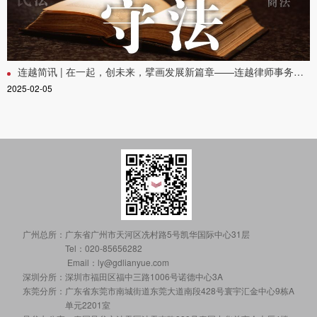
连越简讯 | 在一起，创未来，擘画发展新篇章——连越律师事务所第三十一次全体合伙人会议圆满召开
2025-02-05
广州总所：
广东省广州市天河区冼村路5号凯华国际中心31层
Tel：020-85656282
Email：ly@gdlianyue.com
深圳分所：
深圳市福田区福中三路1006号诺德中心3A
东莞分所：
广东省东莞市南城街道东莞大道南段428号寰宇汇金中心9栋A
单元2201室