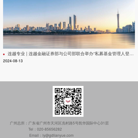
连越专业 | 连越金融证券部与公司部联合举办“私募基金管理人登记与重大事项变更要点解析”讲座活动
2024-08-13
广州总所：
广东省广州市天河区冼村路5号凯华国际中心31层
Tel：020-85656282
Email：ly@gdlianyue.com