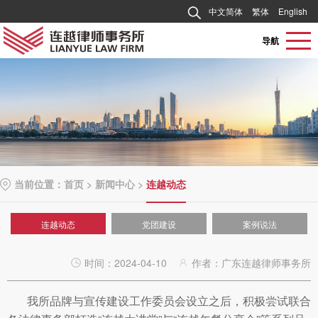
中文简体
繁体
English
导航
当前位置：
首页
>
新闻中心
>
连越动态
连越动态
党团建设
案例说法
时间：2024-04-10
作者：广东连越律师事务所
我所品牌与宣传建设工作委员会设立之后，积极尝试联合