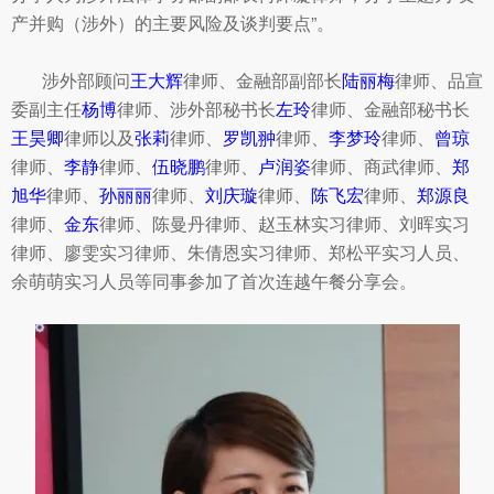
产并购（涉外）的主要风险及谈判要点”。
涉外部顾问
王大辉
律师、金融部副部长
陆丽梅
律师、品宣
委副主任
杨博
律师、涉外部秘书长
左玲
律师、金融部秘书长
王昊卿
律师以及
张莉
律师、
罗凯翀
律师、
李梦玲
律师、
曾琼
律师、
李静
律师、
伍晓鹏
律师、
卢润姿
律师、商武律师、
郑
旭华
律师、
孙丽丽
律师、
刘庆璇
律师、
陈飞宏
律师、
郑源良
律师、
金东
律师、陈曼丹律师、赵玉林实习律师、刘晖实习
律师、廖雯实习律师、朱倩恩实习律师、郑松平实习人员、
余萌萌实习人员等同事参加了首次连越午餐分享会。