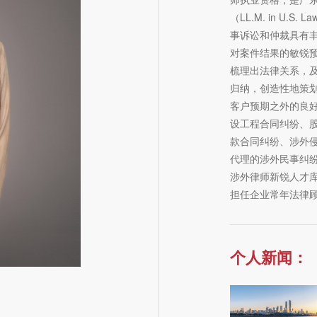
（LL.M. in U.S. L
事诉讼和仲裁具有
对案件结果的敏锐
梳理出法律关系，
归纳，创造性地策
客户预期之外的良
设工程合同纠纷、
款合同纠纷、涉外侵
代理的涉外民事纠
涉外律师新锐人才
担任企业常年法律
个人新闻：