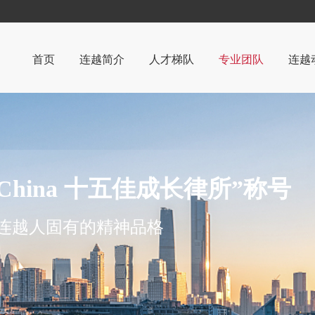
首页
连越简介
人才梯队
专业团队
连越
律所简介
连越
管理机构
党团
荣誉与资质
案例
 China 十五佳成长律所”称号
部分客户
是连越人固有的精神品格
办公环境
视频中心