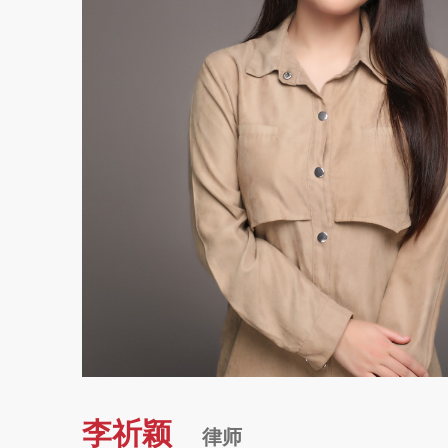
李祈颖
律师