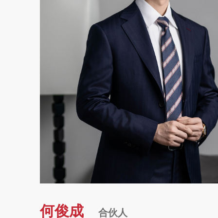
何俊成
合伙人