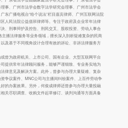
会理事、广州市法学会数字法学研究会理事、广州市法学会
广东广播电视台“给个说法”栏目嘉宾律师、广州互联网法院
河区人民法院公益值班律师等。专注于政府及企业常年法律
解决、刑事辩护及控告、刑民交叉、股权投资、劳动人事合
网络主播法律服务等业务领域，擅长深入剖析疑难复杂的民商
，以及基于不同视角设计合理有效的诉讼、非诉法律服务方
曾为政府机关、上市公司、国有企业、大型互联网平台
公司提供常年法律顾问服务，能够严谨细致、专业务实地为
的法律意见及解决方案。此外，曾参与办理大量疑难、复杂
融资争议案件、MNC公司与主播间纠纷案件、上百件劳动争
良好的办案效果。另外，何俊成律师还曾参与办理大量投融
在相关尽职调查、收购文件起草修订、谈判沟通等方面具备