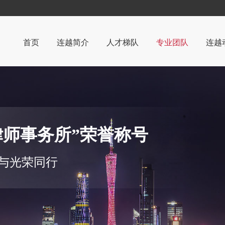
首页
连越简介
人才梯队
专业团队
连越
律所简介
连越
管理机构
党团
荣誉与资质
案例
律师事务所”荣誉称号
部分客户
想与光荣同行
办公环境
视频中心