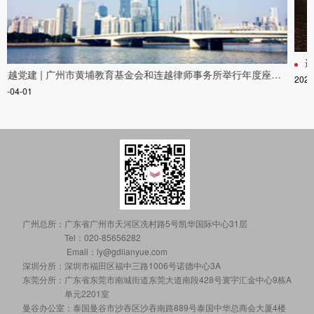
连越简讯 | 连越商事争议解决法律事务部成功召开2024年度第一次部门会议
2024-04-09
广州总所：
广东省广州市天河区冼村路5号凯华国际中心31层
Tel：020-85656282
Email：ly@gdlianyue.com
深圳分所：
深圳市福田区福中三路1006号诺德中心3A
东莞分所：
广东省东莞市南城街道东莞大道南段428号寰宇汇金中心9栋A
单元2201室
曼谷办公室：
泰国曼谷市沙吞区沙吞南路889号泰国中华总商会大厦4楼