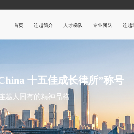
首页
连越简介
人才梯队
专业团队
连越
律所简介
连越
管理机构
党团
荣誉与资质
案例
 China 十五佳成长律所”称号
部分客户
是连越人固有的精神品格
办公环境
视频中心