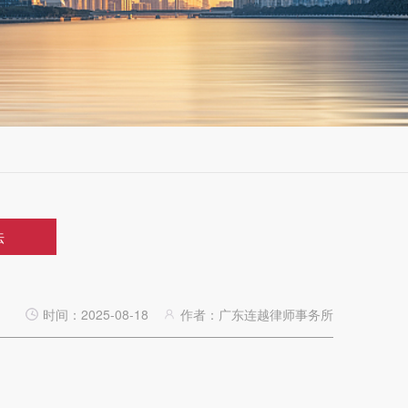
法
时间：2025-08-18
作者：广东连越律师事务所