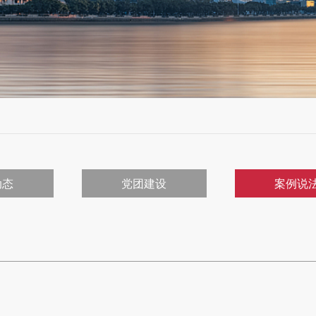
动态
党团建设
案例说